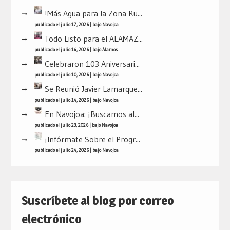
!Más Agua para la Zona Ru...
publicado el julio 17, 2026
|
bajo
Navojoa
Todo Listo para el ALAMAZ...
publicado el julio 14, 2026
|
bajo
Álamos
Celebraron 103 Aniversari...
publicado el julio 10, 2026
|
bajo
Navojoa
Se Reunió Javier Lamarque...
publicado el julio 14, 2026
|
bajo
Navojoa
En Navojoa: ¡Buscamos al...
publicado el julio 23, 2026
|
bajo
Navojoa
¡Infórmate Sobre el Progr...
publicado el julio 24, 2026
|
bajo
Navojoa
Suscríbete al blog por correo
electrónico