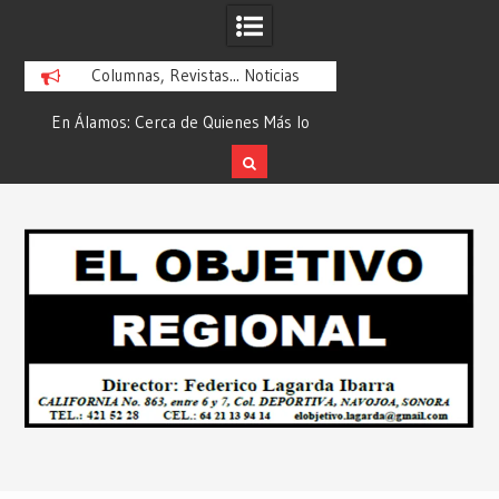
Columnas, Revistas... Noticias
En Álamos: Cerca de Quienes Más lo
Es María Rosario Es
ad
Necesitan… Desde: Redacción “El
Ganadora del A
Objetivo Regional”.
ATTITUDE de “GAN
Skip
2026”… Desde: Reda
to
Regio
content