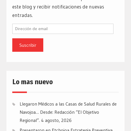
este blog y recibir notificaciones de nuevas
entradas.
Dirección
de
email
Lo mas nuevo
Llegaron Médicos a las Casas de Salud Rurales de
Navojoa… Desde: Redacción “El Objetivo
Regional”.
4 agosto, 2026
Presentaron en Etchojoa Estrategia Preventiva