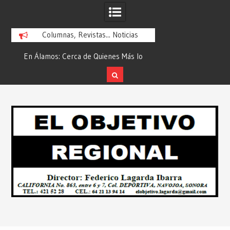
Columnas, Revistas... Noticias
En Álamos: Cerca de Quienes Más lo
Es María Rosario Es
ad
Necesitan… Desde: Redacción “El
Ganadora del A
Objetivo Regional”.
ATTITUDE de “GAN
Skip
2026”… Desde: Reda
to
Regio
content