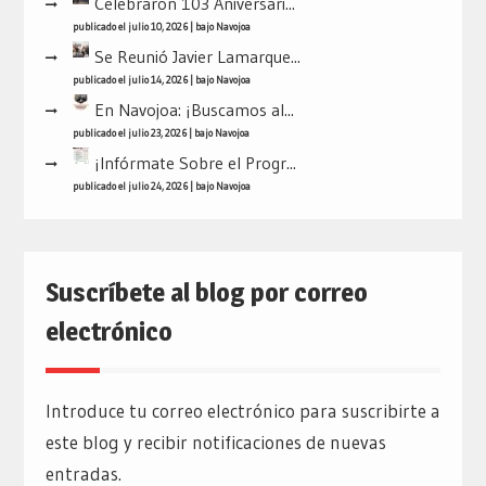
Celebraron 103 Aniversari...
publicado el julio 10, 2026
|
bajo
Navojoa
Se Reunió Javier Lamarque...
publicado el julio 14, 2026
|
bajo
Navojoa
En Navojoa: ¡Buscamos al...
publicado el julio 23, 2026
|
bajo
Navojoa
¡Infórmate Sobre el Progr...
publicado el julio 24, 2026
|
bajo
Navojoa
Suscríbete al blog por correo
electrónico
Introduce tu correo electrónico para suscribirte a
este blog y recibir notificaciones de nuevas
entradas.