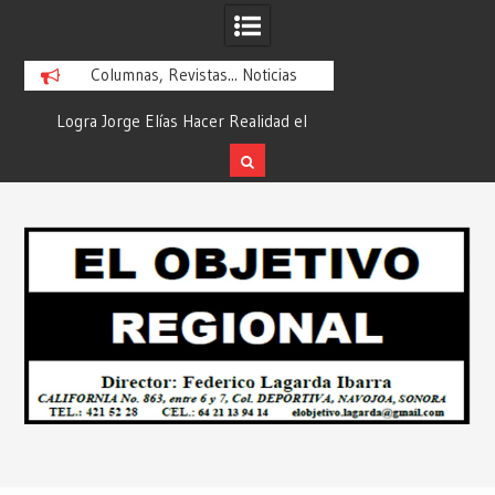
Columnas, Revistas... Noticias
”…
Logra Jorge Elías Hacer Realidad el
Campaña: “INSPEC
PLAN INTEGRAL para PAVIMENTAR
Desde: Redacció
Navojoa… Desde: Redacción “El Objetivo
Regio
Skip
Regional”.
to
content