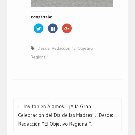
Compártelo:
Haz
Haz
Haz
clic
clic
clic
para
para
para
compartir
compartir
compartir
en
en
en
Twitter
Facebook
Google+
Desde: Redacción “El Objetivo
(Se
(Se
(Se
abre
abre
abre
en
en
en
Regional”
una
una
una
ventana
ventana
ventana
nueva)
nueva)
nueva)
Navegación
Invitan en Álamos… ¡A la Gran
de
Celebración del Día de las Madres!… Desde:
entradas
Redacción “El Objetivo Regional”.