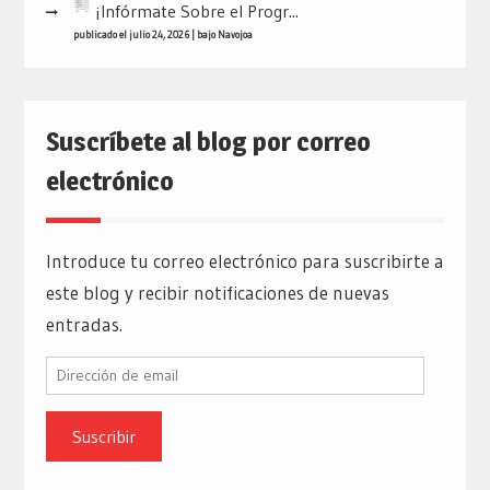
¡Infórmate Sobre el Progr...
publicado el julio 24, 2026
|
bajo
Navojoa
Suscríbete al blog por correo
electrónico
Introduce tu correo electrónico para suscribirte a
este blog y recibir notificaciones de nuevas
entradas.
Dirección
de
email