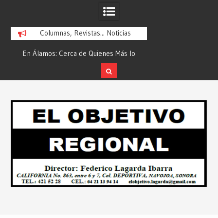
Columnas, Revistas... Noticias
En Álamos: Cerca de Quienes Más lo
Es María Rosario Es
ad
Necesitan… Desde: Redacción “El
Ganadora del A
Objetivo Regional”.
ATTITUDE de “GAN
Skip
2026”… Desde: Reda
to
Regio
content