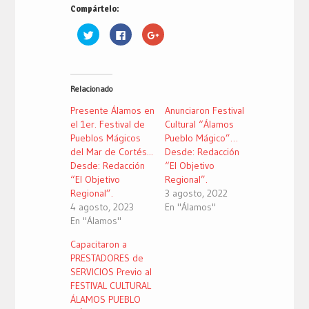
Compártelo:
Haz
Haz
Haz
clic
clic
clic
para
para
para
compartir
compartir
compartir
en
en
en
Twitter
Facebook
Google+
(Se
(Se
(Se
Relacionado
abre
abre
abre
en
en
en
una
una
una
Presente Álamos en
Anunciaron Festival
ventana
ventana
ventana
nueva)
nueva)
nueva)
el 1er. Festival de
Cultural “Álamos
Pueblos Mágicos
Pueblo Mágico”…
del Mar de Cortés...
Desde: Redacción
Desde: Redacción
“El Objetivo
“El Objetivo
Regional”.
Regional”.
3 agosto, 2022
4 agosto, 2023
En "Álamos"
En "Álamos"
Capacitaron a
PRESTADORES de
SERVICIOS Previo al
FESTIVAL CULTURAL
ÁLAMOS PUEBLO