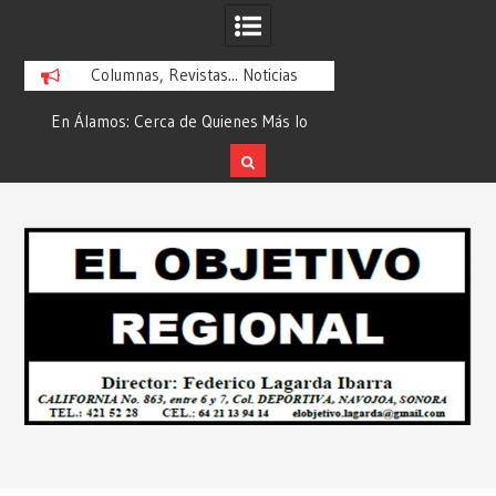
Columnas, Revistas... Noticias
En Álamos: Cerca de Quienes Más lo
Es María Rosario Es
ad
Necesitan… Desde: Redacción “El
Ganadora del A
Objetivo Regional”.
ATTITUDE de “GAN
Skip
2026”… Desde: Reda
to
Regio
content