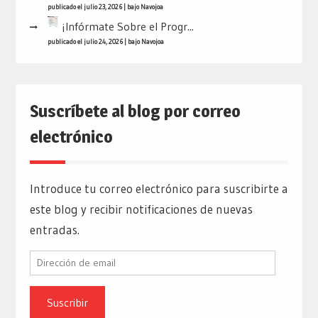
publicado el julio 23, 2026
|
bajo
Navojoa
¡Infórmate Sobre el Progr...
publicado el julio 24, 2026
|
bajo
Navojoa
Suscríbete al blog por correo
electrónico
Introduce tu correo electrónico para suscribirte a
este blog y recibir notificaciones de nuevas
entradas.
Dirección
de
email