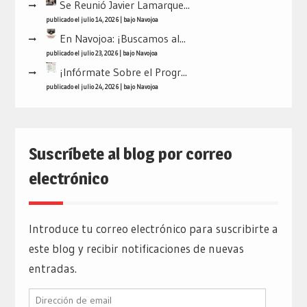
Se Reunió Javier Lamarque...
publicado el julio 14, 2026
|
bajo
Navojoa
En Navojoa: ¡Buscamos al...
publicado el julio 23, 2026
|
bajo
Navojoa
¡Infórmate Sobre el Progr...
publicado el julio 24, 2026
|
bajo
Navojoa
Suscríbete al blog por correo
electrónico
Introduce tu correo electrónico para suscribirte a
este blog y recibir notificaciones de nuevas
entradas.
Dirección