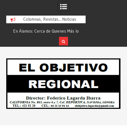
Columnas, Revistas... Noticias
En Álamos: Cerca de Quienes Más lo
Es María Rosario Es
ad
Necesitan… Desde: Redacción “El
Ganadora del A
Objetivo Regional”.
ATTITUDE de “GAN
Skip
2026”… Desde: Reda
to
Regio
content