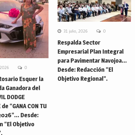
31 julio, 2026
0
Respalda Sector
Empresarial Plan Integral
para Pavimentar Navojoa…
 2026
0
Desde: Redacción “El
Objetivo Regional”.
Rosario Esquer la
da Ganadora del
IL DODGE
 de “GANA CON TU
2026”… Desde:
 “El Objetivo
.