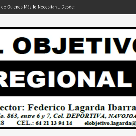
 de Quienes Más lo Necesitan… Desde:
Es María Rosario Esquer la
etivo Regional”.
AUTOMÓVIL DODGE ATTIT
PREDIAL 2026”… Desde: Red
Regional”.