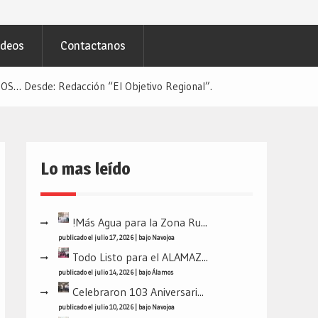
ideos
Contactanos
OS… Desde: Redacción “El Objetivo Regional”.
Lo mas leído
!Más Agua para la Zona Ru...
publicado el julio 17, 2026
|
bajo
Navojoa
Todo Listo para el ALAMAZ...
publicado el julio 14, 2026
|
bajo
Álamos
Celebraron 103 Aniversari...
publicado el julio 10, 2026
|
bajo
Navojoa