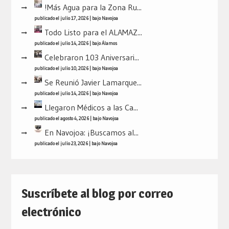
!Más Agua para la Zona Ru...
publicado el julio 17, 2026
|
bajo
Navojoa
Todo Listo para el ALAMAZ...
publicado el julio 14, 2026
|
bajo
Álamos
Celebraron 103 Aniversari...
publicado el julio 10, 2026
|
bajo
Navojoa
Se Reunió Javier Lamarque...
publicado el julio 14, 2026
|
bajo
Navojoa
Llegaron Médicos a las Ca...
publicado el agosto 4, 2026
|
bajo
Navojoa
En Navojoa: ¡Buscamos al...
publicado el julio 23, 2026
|
bajo
Navojoa
Suscríbete al blog por correo
electrónico