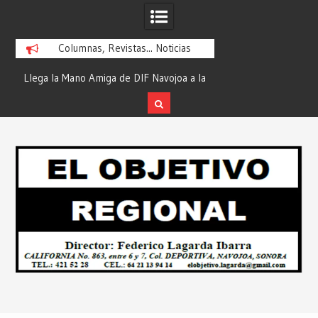
Columnas, Revistas... Noticias
ra
Llega la Mano Amiga de DIF Navojoa a la
¡En Etchojoa es Mom
y
Ampliación Beltrones con la Feria de
la Salud de Nuestra
Servicios… Desde: Redacción “El
Redacción “El Obj
Skip
l
Objetivo Regional”.
to
content