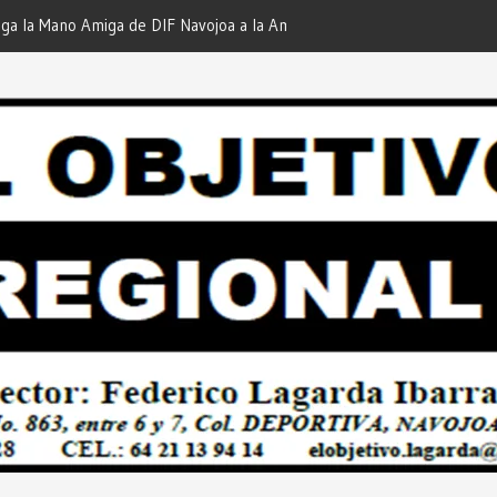
iga de DIF Navojoa a la Ampliación
¡En Etchojoa es Momento de
 Feria de Servicios… Desde: Redacción
Nuestras Familias!… Desde: 
onal”.
Regional”.