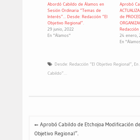
una
una
una
Abordó Cabildo de Álamos en
Aprobó Ca
ventana
ventana
ventana
nueva)
nueva)
nueva)
Sesión Ordinaria “Temas de
ACTUALIZA
Interés”... Desde: Redacción “El
de PROCE
Objetivo Regional”.
ORGANIZAC
29 junio, 2022
Redacción 
En "Álamos"
24 enero,
En "Álamo
Desde: Redacción “El Objetivo Regional”
,
En 
Cabildo”…
Navegación
Aprobó Cabildo de Etchojoa Modificación d
de
Objetivo Regional”.