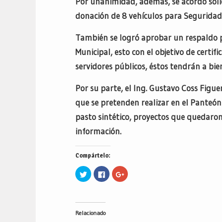
Por unanimidad, además, se acordó solici
donación de 8 vehículos para Seguridad
También se logró aprobar un respaldo 
Municipal, esto con el objetivo de certif
servidores públicos, éstos tendrán a bi
Por su parte, el Ing. Gustavo Coss Figu
que se pretenden realizar en el Panteón
pasto sintético, proyectos que quedaro
información.
Compártelo:
Haz
Haz
Haz
clic
clic
clic
para
para
para
compartir
compartir
compartir
en
en
en
Twitter
Facebook
Google+
(Se
(Se
(Se
Relacionado
abre
abre
abre
en
en
en