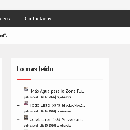
ideos
Contactanos
al”.
Lo mas leído
!Más Agua para la Zona Ru...
publicado el julio 17, 2026
|
bajo
Navojoa
Todo Listo para el ALAMAZ...
publicado el julio 14, 2026
|
bajo
Álamos
Celebraron 103 Aniversari...
publicado el julio 10, 2026
|
bajo
Navojoa