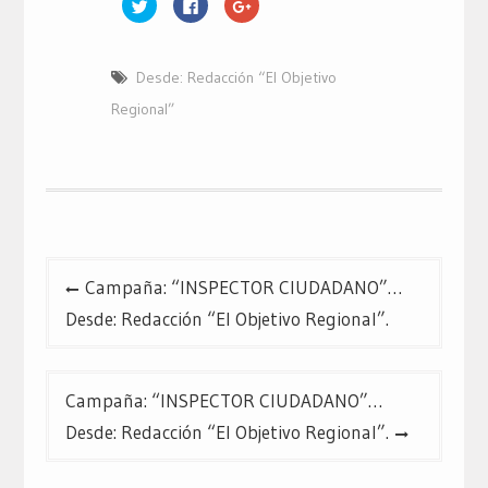
Haz
Haz
Haz
clic
clic
clic
para
para
para
compartir
compartir
compartir
en
en
en
Twitter
Facebook
Google+
Desde: Redacción “El Objetivo
(Se
(Se
(Se
abre
abre
abre
en
en
en
Regional”
una
una
una
ventana
ventana
ventana
nueva)
nueva)
nueva)
Navegación
Campaña: “INSPECTOR CIUDADANO”…
de
Desde: Redacción “El Objetivo Regional”.
entradas
Campaña: “INSPECTOR CIUDADANO”…
Desde: Redacción “El Objetivo Regional”.