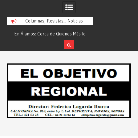
Columnas, Revistas... Noticias
En Álamos: Cerca de Quienes Más lo
Es María Rosario Es
ad
Necesitan… Desde: Redacción “El
Ganadora del A
Objetivo Regional”.
ATTITUDE de “GAN
Skip
2026”… Desde: Reda
to
Regio
content