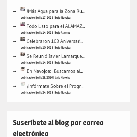
!Más Agua para la Zona Ru...
publicado el julio 17, 2026
|
bajo
Navojoa
Todo Listo para el ALAMAZ...
publicado el julio 14, 2026
|
bajo
Álamos
Celebraron 103 Aniversari...
publicado el julio 10, 2026
|
bajo
Navojoa
Se Reunió Javier Lamarque...
publicado el julio 14, 2026
|
bajo
Navojoa
En Navojoa: ¡Buscamos al...
publicado el julio 23, 2026
|
bajo
Navojoa
¡Infórmate Sobre el Progr...
publicado el julio 24, 2026
|
bajo
Navojoa
Suscríbete al blog por correo
electrónico