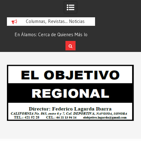
Columnas, Revistas... Noticias
En Álamos: Cerca de Quienes Más lo
Es María Rosario Es
ad
Necesitan… Desde: Redacción “El
Ganadora del A
Objetivo Regional”.
ATTITUDE de “GAN
Skip
2026”… Desde: Reda
to
Regio
content