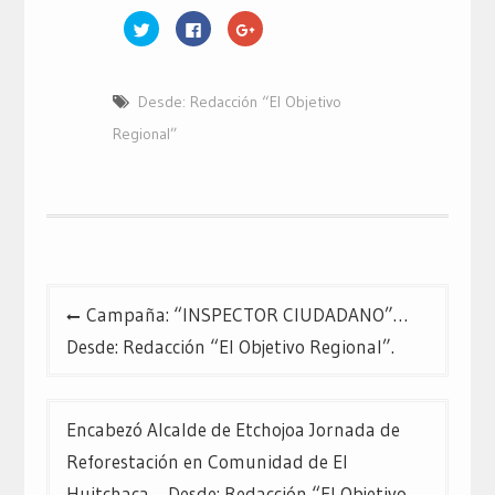
Haz
Haz
Haz
clic
clic
clic
para
para
para
compartir
compartir
compartir
en
en
en
Twitter
Facebook
Google+
Desde: Redacción “El Objetivo
(Se
(Se
(Se
abre
abre
abre
en
en
en
Regional”
una
una
una
ventana
ventana
ventana
nueva)
nueva)
nueva)
Navegación
Campaña: “INSPECTOR CIUDADANO”…
de
Desde: Redacción “El Objetivo Regional”.
entradas
Encabezó Alcalde de Etchojoa Jornada de
Reforestación en Comunidad de El
Huitchaca… Desde: Redacción “El Objetivo