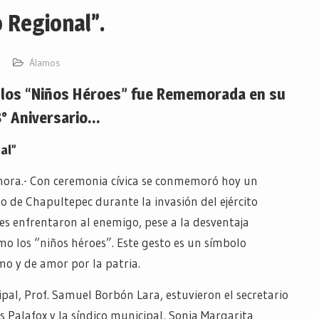
 Regional”.
Álamos
 los “Niños Héroes” fue Rememorada en su
° Aniversario…
al”
nora.- Con ceremonia cívica se conmemoró hoy un
lo de Chapultepec durante la invasión del ejército
es enfrentaron al enemigo, pese a la desventaja
o los “niños héroes”. Este gesto es un símbolo
mo y de amor por la patria.
pal, Prof. Samuel Borbón Lara, estuvieron el secretario
s Palafox y la síndico municipal, Sonia Margarita