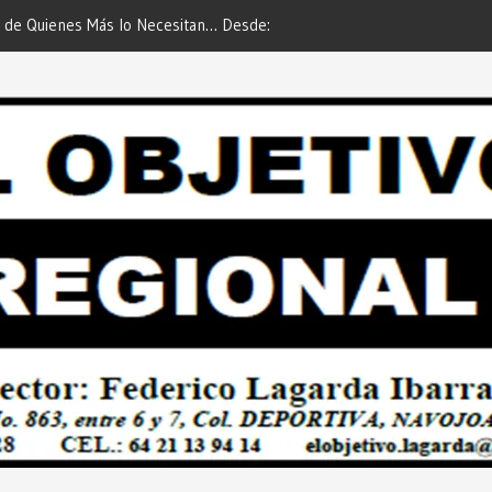
 de Quienes Más lo Necesitan… Desde:
Es María Rosario Esquer la
etivo Regional”.
AUTOMÓVIL DODGE ATTIT
PREDIAL 2026”… Desde: Red
Regional”.