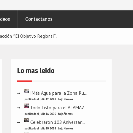
ideos
Contactanos
cción “El Objetivo Regional”.
Lo mas leído
!Más Agua para la Zona Ru...
publicado el julio 17, 2026
|
bajo
Navojoa
Todo Listo para el ALAMAZ...
publicado el julio 14, 2026
|
bajo
Álamos
Celebraron 103 Aniversari...
publicado el julio 10, 2026
|
bajo
Navojoa