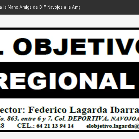
iga de DIF Navojoa a la Ampliación
¡En Etchojoa es Momento de
 Feria de Servicios… Desde: Redacción
Nuestras Familias!… Desde: 
onal”.
Regional”.