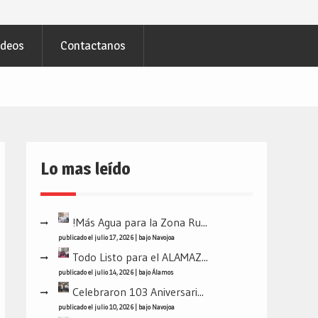
ideos
Contactanos
Lo mas leído
!Más Agua para la Zona Ru...
publicado el julio 17, 2026
|
bajo
Navojoa
Todo Listo para el ALAMAZ...
publicado el julio 14, 2026
|
bajo
Álamos
Celebraron 103 Aniversari...
publicado el julio 10, 2026
|
bajo
Navojoa