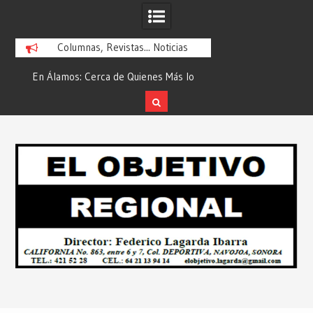
Columnas, Revistas... Noticias
En Álamos: Cerca de Quienes Más lo
Es María Rosario Es
ad
Necesitan… Desde: Redacción “El
Ganadora del A
Objetivo Regional”.
ATTITUDE de “GAN
Skip
2026”… Desde: Reda
to
Regio
content