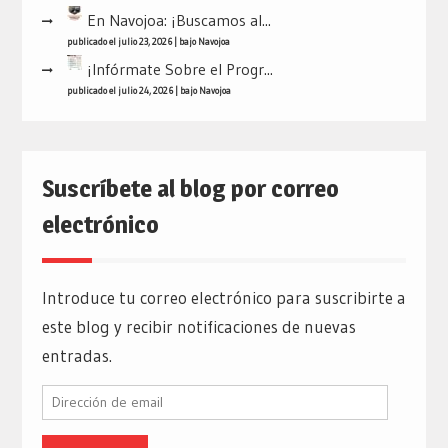
En Navojoa: ¡Buscamos al...
publicado el julio 23, 2026
|
bajo
Navojoa
¡Infórmate Sobre el Progr...
publicado el julio 24, 2026
|
bajo
Navojoa
Suscríbete al blog por correo
electrónico
Introduce tu correo electrónico para suscribirte a
este blog y recibir notificaciones de nuevas
entradas.
Dirección
de