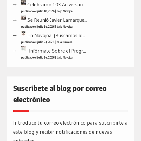
Celebraron 103 Aniversari...
publicado el julio 10, 2026
|
bajo
Navojoa
Se Reunió Javier Lamarque...
publicado el julio 14, 2026
|
bajo
Navojoa
En Navojoa: ¡Buscamos al...
publicado el julio 23, 2026
|
bajo
Navojoa
¡Infórmate Sobre el Progr...
publicado el julio 24, 2026
|
bajo
Navojoa
Suscríbete al blog por correo
electrónico
Introduce tu correo electrónico para suscribirte a
este blog y recibir notificaciones de nuevas
entradas.