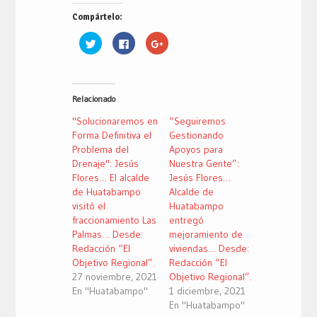
Compártelo:
Haz
Haz
Haz
clic
clic
clic
para
para
para
compartir
compartir
compartir
en
en
en
Twitter
Facebook
Google+
(Se
(Se
(Se
Relacionado
abre
abre
abre
en
en
en
una
una
una
"Solucionaremos en
“Seguiremos
ventana
ventana
ventana
nueva)
nueva)
nueva)
Forma Definitiva el
Gestionando
Problema del
Apoyos para
Drenaje": Jesús
Nuestra Gente”:
Flores… El alcalde
Jesús Flores…
de Huatabampo
Alcalde de
visitó el
Huatabampo
fraccionamiento Las
entregó
Palmas… Desde:
mejoramiento de
Redacción “El
viviendas… Desde:
Objetivo Regional”.
Redacción “El
27 noviembre, 2021
Objetivo Regional”.
En "Huatabampo"
1 diciembre, 2021
En "Huatabampo"