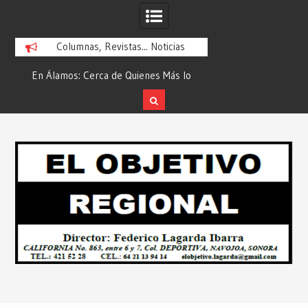
Columnas, Revistas... Noticias
En Álamos: Cerca de Quienes Más lo
Es María Rosario Es
ad
Necesitan… Desde: Redacción “El
Ganadora del A
Objetivo Regional”.
ATTITUDE de “GAN
Skip
2026”… Desde: Reda
to
Regio
content