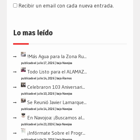
Recibir un email con cada nueva entrada.
Lo mas leído
!Más Agua para la Zona Ru...
publicado el julio 17, 2026
|
bajo
Navojoa
Todo Listo para el ALAMAZ...
publicado el julio 14, 2026
|
bajo
Álamos
Celebraron 103 Aniversari...
publicado el julio 10, 2026
|
bajo
Navojoa
Se Reunió Javier Lamarque...
publicado el julio 14, 2026
|
bajo
Navojoa
En Navojoa: ¡Buscamos al...
publicado el julio 23, 2026
|
bajo
Navojoa
¡Infórmate Sobre el Progr...
publicado el julio 24, 2026
|
bajo
Navojoa