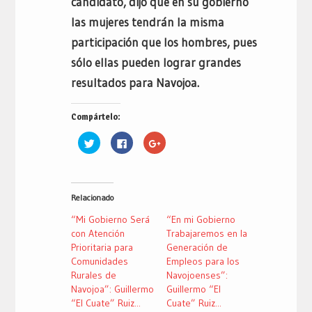
candidato, dijo que en su gobierno
las mujeres tendrán la misma
participación que los hombres, pues
sólo ellas pueden lograr grandes
resultados para Navojoa.
Compártelo:
Haz
Haz
Haz
clic
clic
clic
para
para
para
compartir
compartir
compartir
en
en
en
Twitter
Facebook
Google+
(Se
(Se
(Se
Relacionado
abre
abre
abre
en
en
en
una
una
una
“Mi Gobierno Será
“En mi Gobierno
ventana
ventana
ventana
nueva)
nueva)
nueva)
con Atención
Trabajaremos en la
Prioritaria para
Generación de
Comunidades
Empleos para los
Rurales de
Navojoenses”:
Navojoa”: Guillermo
Guillermo “El
“El Cuate” Ruiz...
Cuate” Ruiz...