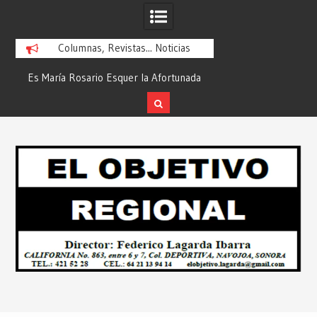
Columnas, Revistas... Noticias
Es María Rosario Esquer la Afortunada
Respalda Sector 
Ganadora del AUTOMÓVIL DODGE
Integral para Pav
ATTITUDE de “GANA CON TU PREDIAL
Desde: Redacció
Skip
2026”… Desde: Redacción “El Objetivo
Regio
to
Regional”.
content