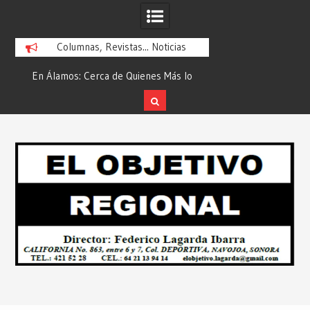
Columnas, Revistas... Noticias
En Álamos: Cerca de Quienes Más lo
Es María Rosario Es
ad
Necesitan… Desde: Redacción “El
Ganadora del A
Objetivo Regional”.
ATTITUDE de “GAN
Skip
2026”… Desde: Reda
to
Regio
content