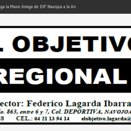
iga de DIF Navojoa a la Ampliación
¡En Etchojoa es Momento de
 Feria de Servicios… Desde: Redacción
Nuestras Familias!… Desde: 
onal”.
Regional”.