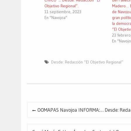
CÍVICO”... Desde: Redacción “El
del Falleci
Objetivo Regional”.
Madero… E
11 septiembre, 2023
de Navojo
En "Navojoa"
gran políti
la democr
“El Objeti
23 febrero
En "Navoj
Desde: Redacción “El Objetivo Regional”
Navegación
OOMAPAS Navojoa INFORMA:… Desde: Redacci
de