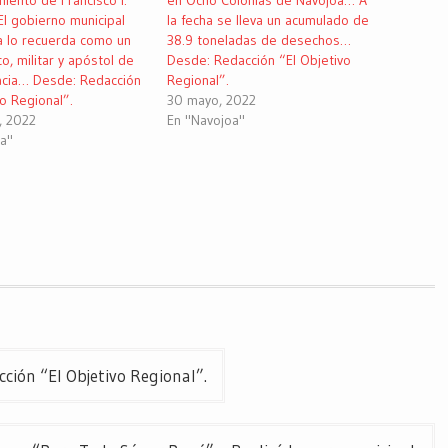
miento de Francisco I.
en Ocho Colonias de Navojoa… A
l gobierno municipal
la fecha se lleva un acumulado de
a lo recuerda como un
38.9 toneladas de desechos…
co, militar y apóstol de
Desde: Redacción “El Objetivo
acia… Desde: Redacción
Regional”.
vo Regional”.
30 mayo, 2022
, 2022
En "Navojoa"
oa"
ón “El Objetivo Regional”.