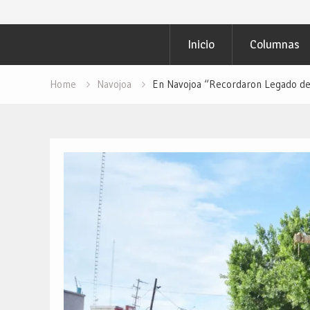
Inicio
Columnas
Home
Navojoa
En Navojoa “Recordaron Legado de L