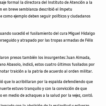
saje formal la directora del Instituto de Atención a la
ien en breve semblanza describió el ímpetu
ue como ejemplo deben seguir políticos y ciudadanos
cuando sucedió el fusilamiento del cura Miguel Hidalgo
perseguido y atrapado por las tropas armadas de Félix
edaron presos también los insurgentes: Juan Almada,
ano Abasolo, indicó, estos cuatro últimos fusilados por
tar traición a la patria de acuerdo al orden militar.
tió que lo acribillaran por la espalda defendiendo que
 muerte estuvo tranquilo y con la convicción de que
no en medio de achaques a la salud por la vejez, contó.
 logrado con la abolición de la esclavitud y esfuerzo