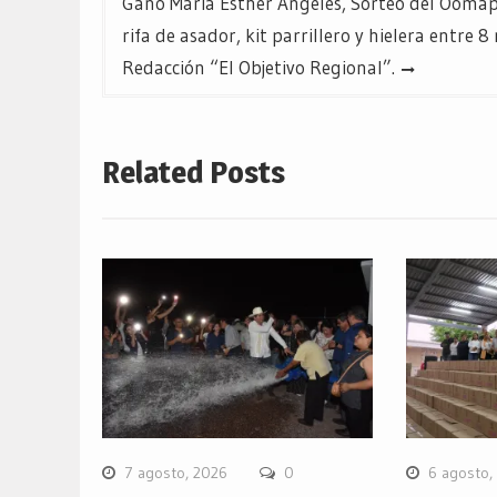
entradas
Ganó María Esther Ángeles, Sorteo del Ooma
rifa de asador, kit parrillero y hielera entre 
Redacción “El Objetivo Regional”.
Related Posts
7 agosto, 2026
0
6 agosto,