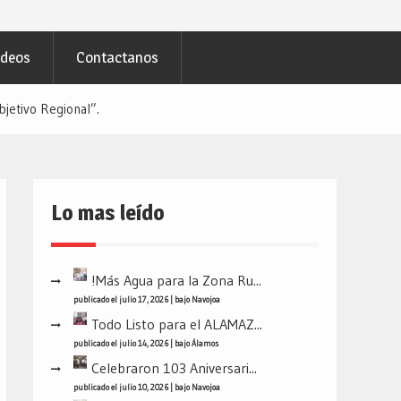
ideos
Contactanos
jetivo Regional”.
Lo mas leído
!Más Agua para la Zona Ru...
publicado el julio 17, 2026
|
bajo
Navojoa
Todo Listo para el ALAMAZ...
publicado el julio 14, 2026
|
bajo
Álamos
Celebraron 103 Aniversari...
publicado el julio 10, 2026
|
bajo
Navojoa