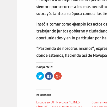
siempre por socorrer a los más necesitad
subrayó, tanto a su época como a los ti
Instó a tomar como ejemplo los actos d
trabajando juntos gobierno y ciudadanos
oportunidades y en lo particular por hac
“Partiendo de nosotros mismos”, expres
donde estemos, haciendo así de Navojoa
Compártelo:
Haz
Haz
Haz
clic
clic
clic
para
para
para
compartir
compartir
compartir
en
en
en
Twitter
Facebook
Google+
(Se
(Se
(Se
Relacionado
abre
abre
abre
en
en
en
una
una
una
Encabezó DIF Navojoa “LUNES
Conmemora
ventana
ventana
ventana
nueva)
nueva)
nueva)