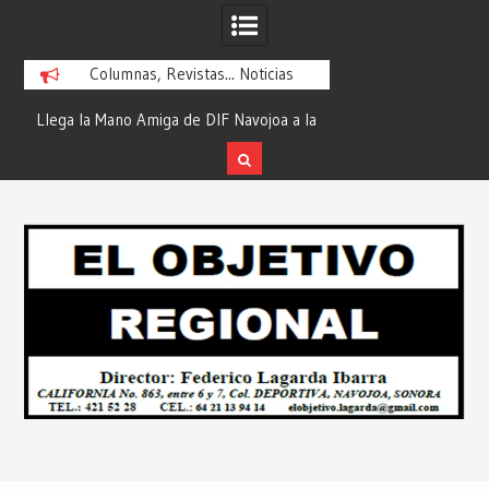
Columnas, Revistas... Noticias
ra
Llega la Mano Amiga de DIF Navojoa a la
¡En Etchojoa es Mom
y
Ampliación Beltrones con la Feria de
la Salud de Nuestra
Servicios… Desde: Redacción “El
Redacción “El Obj
Skip
l
Objetivo Regional”.
to
content