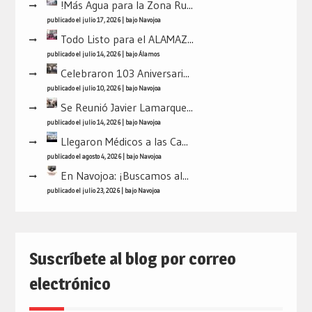
!Más Agua para la Zona Ru...
publicado el julio 17, 2026
|
bajo
Navojoa
Todo Listo para el ALAMAZ...
publicado el julio 14, 2026
|
bajo
Álamos
Celebraron 103 Aniversari...
publicado el julio 10, 2026
|
bajo
Navojoa
Se Reunió Javier Lamarque...
publicado el julio 14, 2026
|
bajo
Navojoa
Llegaron Médicos a las Ca...
publicado el agosto 4, 2026
|
bajo
Navojoa
En Navojoa: ¡Buscamos al...
publicado el julio 23, 2026
|
bajo
Navojoa
Suscríbete al blog por correo
electrónico