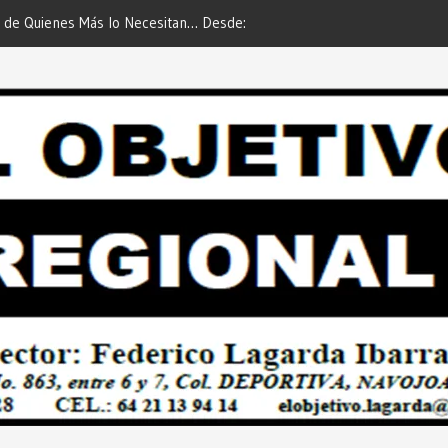
 de Quienes Más lo Necesitan… Desde:
Es María Rosario Esquer la
etivo Regional”.
AUTOMÓVIL DODGE ATTIT
PREDIAL 2026”… Desde: Red
Regional”.