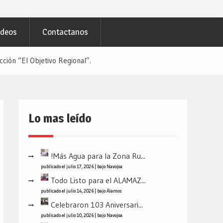
ideos
Contactanos
ción “El Objetivo Regional”.
Lo mas leído
!Más Agua para la Zona Ru...
publicado el julio 17, 2026
|
bajo
Navojoa
Todo Listo para el ALAMAZ...
publicado el julio 14, 2026
|
bajo
Álamos
Celebraron 103 Aniversari...
publicado el julio 10, 2026
|
bajo
Navojoa