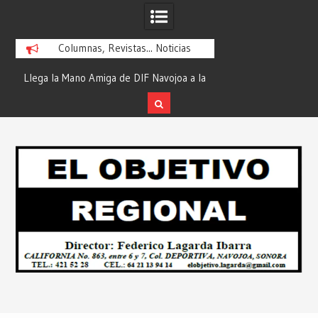
Columnas, Revistas... Noticias
ra
Llega la Mano Amiga de DIF Navojoa a la
¡En Etchojoa es Mom
y
Ampliación Beltrones con la Feria de
la Salud de Nuestra
Servicios… Desde: Redacción “El
Redacción “El Obj
Skip
l
Objetivo Regional”.
to
content