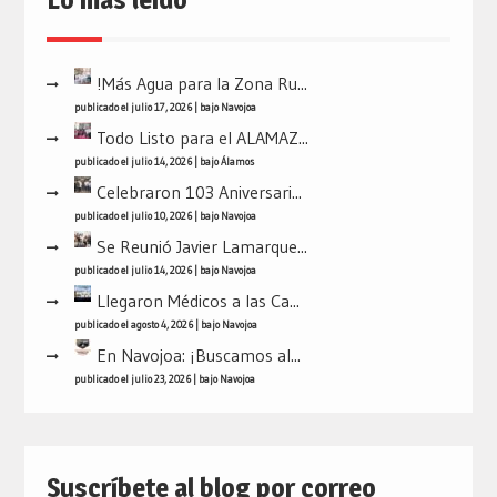
!Más Agua para la Zona Ru...
publicado el julio 17, 2026
|
bajo
Navojoa
Todo Listo para el ALAMAZ...
publicado el julio 14, 2026
|
bajo
Álamos
Celebraron 103 Aniversari...
publicado el julio 10, 2026
|
bajo
Navojoa
Se Reunió Javier Lamarque...
publicado el julio 14, 2026
|
bajo
Navojoa
Llegaron Médicos a las Ca...
publicado el agosto 4, 2026
|
bajo
Navojoa
En Navojoa: ¡Buscamos al...
publicado el julio 23, 2026
|
bajo
Navojoa
Suscríbete al blog por correo