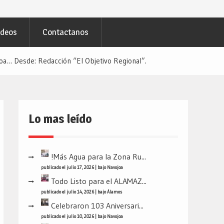
ideos
Contactanos
joa… Desde: Redacción “El Objetivo Regional”.
Lo mas leído
!Más Agua para la Zona Ru...
publicado el julio 17, 2026
|
bajo
Navojoa
Todo Listo para el ALAMAZ...
publicado el julio 14, 2026
|
bajo
Álamos
Celebraron 103 Aniversari...
publicado el julio 10, 2026
|
bajo
Navojoa