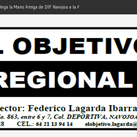
iga de DIF Navojoa a la Ampliación
¡En Etchojoa es Momento de
 Feria de Servicios… Desde: Redacción
Nuestras Familias!… Desde: 
onal”.
Regional”.