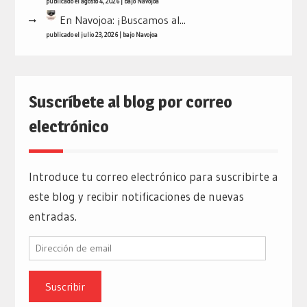
publicado el agosto 4, 2026
|
bajo
Navojoa
En Navojoa: ¡Buscamos al...
publicado el julio 23, 2026
|
bajo
Navojoa
Suscríbete al blog por correo
electrónico
Introduce tu correo electrónico para suscribirte a
este blog y recibir notificaciones de nuevas
entradas.
Dirección
de
email