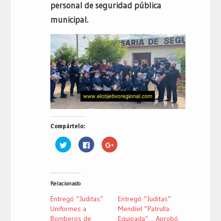
personal de seguridad pública
municipal.
Compártelo:
Haz
Haz
Haz
clic
clic
clic
para
para
para
compartir
compartir
compartir
en
en
en
Twitter
Facebook
Google+
(Se
(Se
(Se
Relacionado
abre
abre
abre
en
en
en
una
una
una
Entregó “Juditas”
Entregó “Juditas”
ventana
ventana
ventana
nueva)
nueva)
nueva)
Uniformes a
Mendívil “Patrulla
Bomberos de
Equipada”… Aprobó