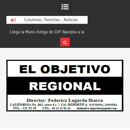
Columnas, Revistas... Noticias
ra
Llega la Mano Amiga de DIF Navojoa a la
¡En Etchojoa es Mom
y
Ampliación Beltrones con la Feria de
la Salud de Nuestra
Servicios… Desde: Redacción “El
Redacción “El Obj
Skip
l
Objetivo Regional”.
to
content