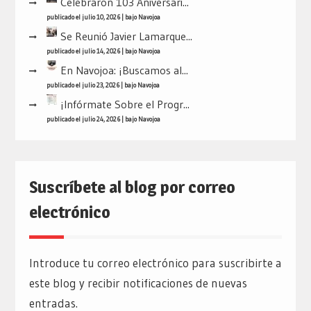
Celebraron 103 Aniversari...
publicado el julio 10, 2026
|
bajo
Navojoa
Se Reunió Javier Lamarque...
publicado el julio 14, 2026
|
bajo
Navojoa
En Navojoa: ¡Buscamos al...
publicado el julio 23, 2026
|
bajo
Navojoa
¡Infórmate Sobre el Progr...
publicado el julio 24, 2026
|
bajo
Navojoa
Suscríbete al blog por correo
electrónico
Introduce tu correo electrónico para suscribirte a
este blog y recibir notificaciones de nuevas
entradas.