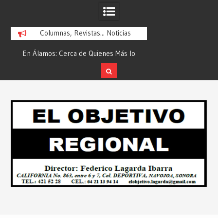
Columnas, Revistas... Noticias
En Álamos: Cerca de Quienes Más lo
Es María Rosario Es
ad
Necesitan… Desde: Redacción “El
Ganadora del A
Objetivo Regional”.
ATTITUDE de “GAN
Skip
2026”… Desde: Reda
to
Regio
content