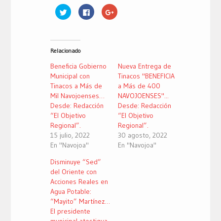
Haz
Haz
Haz
clic
clic
clic
para
para
para
compartir
compartir
compartir
en
en
en
Twitter
Facebook
Google+
(Se
(Se
(Se
Relacionado
abre
abre
abre
en
en
en
una
una
una
Beneficia Gobierno
Nueva Entrega de
ventana
ventana
ventana
nueva)
nueva)
nueva)
Municipal con
Tinacos "BENEFICIA
Tinacos a Más de
a Más de 400
Mil Navojoenses…
NAVOJOENSES"...
Desde: Redacción
Desde: Redacción
“El Objetivo
“El Objetivo
Regional”.
Regional”.
15 julio, 2022
30 agosto, 2022
En "Navojoa"
En "Navojoa"
Disminuye “Sed”
del Oriente con
Acciones Reales en
Agua Potable:
“Mayito” Martínez…
El presidente