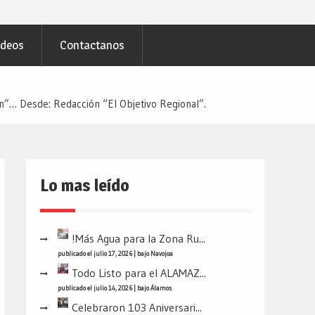
ideos
Contactanos
”… Desde: Redacción “El Objetivo Regional”.
Lo mas leído
!Más Agua para la Zona Ru...
publicado el julio 17, 2026
|
bajo
Navojoa
Todo Listo para el ALAMAZ...
publicado el julio 14, 2026
|
bajo
Álamos
Celebraron 103 Aniversari...