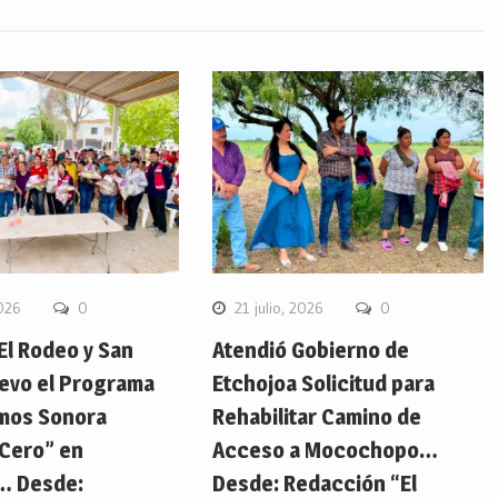
2026
0
21 julio, 2026
0
 El Rodeo y San
Atendió Gobierno de
evo el Programa
Etchojoa Solicitud para
mos Sonora
Rehabilitar Camino de
Cero” en
Acceso a Mocochopo…
… Desde:
Desde: Redacción “El