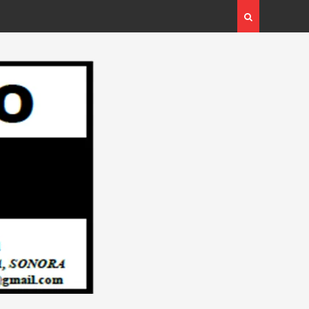
l Plan Integral para
Campaña: “INSPECTOR CIUDADANO”…
 Redacción “El Objetivo
Redacción “El Objetivo Regional”.