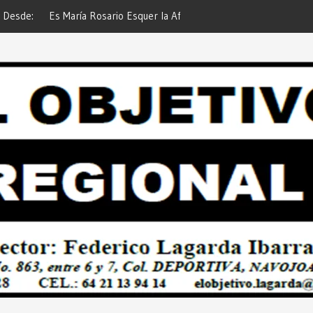
 Esquer la Afortunada Ganadora del
Respalda Sector Empresaria
GE ATTITUDE de “GANA CON TU
Pavimentar Navojoa… Desde:
Desde: Redacción “El Objetivo
Regional”.