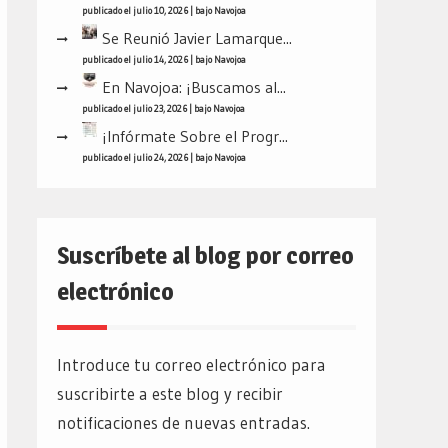
publicado el julio 10, 2026
|
bajo
Navojoa
Se Reunió Javier Lamarque...
publicado el julio 14, 2026
|
bajo
Navojoa
En Navojoa: ¡Buscamos al...
publicado el julio 23, 2026
|
bajo
Navojoa
¡Infórmate Sobre el Progr...
publicado el julio 24, 2026
|
bajo
Navojoa
Suscríbete al blog por correo
electrónico
Introduce tu correo electrónico para
suscribirte a este blog y recibir
notificaciones de nuevas entradas.