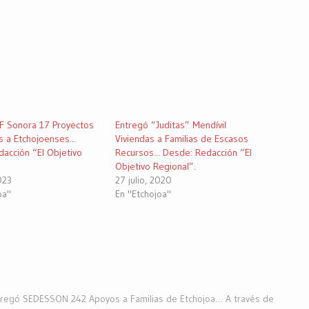
IF Sonora 17 Proyectos
Entregó “Juditas” Mendívil
s a Etchojoenses...
Viviendas a Familias de Escasos
acción “El Objetivo
Recursos... Desde: Redacción “El
Objetivo Regional”.
023
27 julio, 2020
oa"
En "Etchojoa"
tregó SEDESSON 242 Apoyos a Familias de Etchojoa… A través de