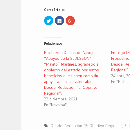
Compártelo:
Haz
Haz
Haz
clic
clic
clic
para
para
para
compartir
compartir
compartir
en
en
en
Twitter
Facebook
Google+
(Se
(Se
(Se
Relacionado
abre
abre
abre
en
en
en
una
una
una
Recibieron Damas de Navojoa
Entregó D
ventana
ventana
ventana
nueva)
nueva)
nueva)
“Apoyos de la SEDESSON”…
Productivo
“Mayito” Martínez, agradeció al
Desde: Red
gobierno del estado por estos
Regional”.
beneficios que tienen como fin
24 abril, 2
apoyar a familias vulnerables…
En "Etchoj
Desde: Redacción “El Objetivo
Regional”.
22 diciembre, 2021
En "Navojoa"
Desde: Redacción “El Objetivo Regional”
,
En