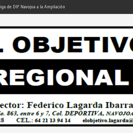
iga de DIF Navojoa a la Ampliación
¡En Etchojoa es Momento de
 Feria de Servicios… Desde: Redacción
Nuestras Familias!… Desde: 
onal”.
Regional”.