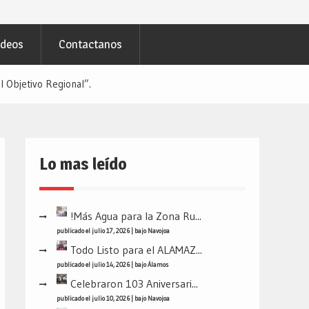
ideos
Contactanos
 Objetivo Regional”.
Lo mas leído
!Más Agua para la Zona Ru...
publicado el julio 17, 2026
|
bajo
Navojoa
Todo Listo para el ALAMAZ...
publicado el julio 14, 2026
|
bajo
Álamos
Celebraron 103 Aniversari...
publicado el julio 10, 2026
|
bajo
Navojoa