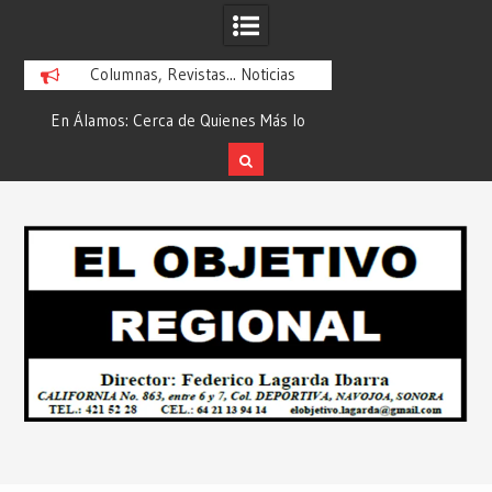
Columnas, Revistas... Noticias
En Álamos: Cerca de Quienes Más lo
Es María Rosario Es
ad
Necesitan… Desde: Redacción “El
Ganadora del A
Objetivo Regional”.
ATTITUDE de “GAN
Skip
2026”… Desde: Reda
to
Regio
content