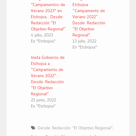
ventana
ventana
ventana
nueva)
nueva)
nueva)
"Campamentos de
Etchojoa
Verano 2023" en
“Campamento de
Etchojoa... Desde:
Verano 2022”…
Redacción “El
Desde: Redacción
Objetivo Regional”.
“El Objetivo
4 julio, 2023
Regional”.
En "Etchojoa"
13 julio, 2022
En "Etchojoa"
Invita Gobierno de
Etchojoa a
“Campamento de
Verano 2022”…
Desde: Redacción
“El Objetivo
Regional”.
21 junio, 2022
En "Etchojoa"
Desde: Redacción “El Objetivo Regional”
,