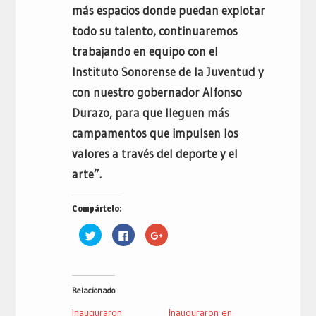
más espacios donde puedan explotar
todo su talento, continuaremos
trabajando en equipo con el
Instituto Sonorense de la Juventud y
con nuestro gobernador Alfonso
Durazo, para que lleguen más
campamentos que impulsen los
valores a través del deporte y el
arte”.
Compártelo:
Haz
Haz
Haz
clic
clic
clic
para
para
para
compartir
compartir
compartir
en
en
en
Twitter
Facebook
Google+
(Se
(Se
(Se
Relacionado
abre
abre
abre
en
en
en
una
una
una
Inauguraron
Inauguraron en