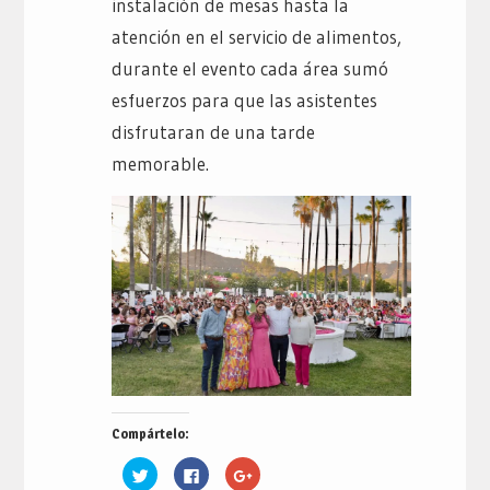
instalación de mesas hasta la
atención en el servicio de alimentos,
durante el evento cada área sumó
esfuerzos para que las asistentes
disfrutaran de una tarde
memorable.
Compártelo:
Haz
Haz
Haz
clic
clic
clic