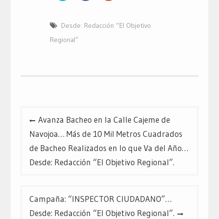
para
para
para
compartir
compartir
compartir
en
en
en
Twitter
Facebook
Google+
Desde: Redacción “El Objetivo
(Se
(Se
(Se
abre
abre
abre
en
en
en
Regional”
una
una
una
ventana
ventana
ventana
nueva)
nueva)
nueva)
Navegación
Avanza Bacheo en la Calle Cajeme de
de
Navojoa… Más de 10 Mil Metros Cuadrados
entradas
de Bacheo Realizados en lo que Va del Año…
Desde: Redacción “El Objetivo Regional”.
Campaña: “INSPECTOR CIUDADANO”…
Desde: Redacción “El Objetivo Regional”.