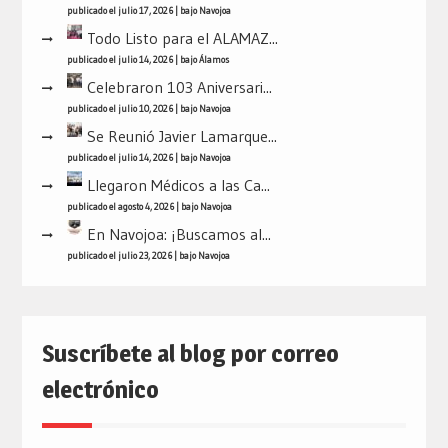
publicado el julio 17, 2026
|
bajo
Navojoa
Todo Listo para el ALAMAZ...
publicado el julio 14, 2026
|
bajo
Álamos
Celebraron 103 Aniversari...
publicado el julio 10, 2026
|
bajo
Navojoa
Se Reunió Javier Lamarque...
publicado el julio 14, 2026
|
bajo
Navojoa
Llegaron Médicos a las Ca...
publicado el agosto 4, 2026
|
bajo
Navojoa
En Navojoa: ¡Buscamos al...
publicado el julio 23, 2026
|
bajo
Navojoa
Suscríbete al blog por correo
electrónico