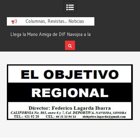
Columnas, Revistas... Noticias
ra
Llega la Mano Amiga de DIF Navojoa a la
¡En Etchojoa es Mom
y
Ampliación Beltrones con la Feria de
la Salud de Nuestra
Servicios… Desde: Redacción “El
Redacción “El Obj
Skip
l
Objetivo Regional”.
to
content