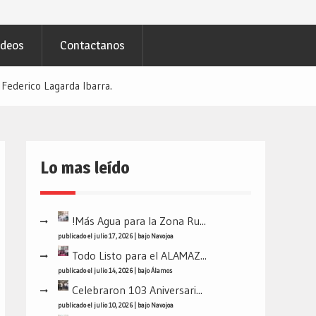
ideos
Contactanos
Federico Lagarda Ibarra.
Lo mas leído
!Más Agua para la Zona Ru...
publicado el julio 17, 2026
|
bajo
Navojoa
Todo Listo para el ALAMAZ...
publicado el julio 14, 2026
|
bajo
Álamos
Celebraron 103 Aniversari...
publicado el julio 10, 2026
|
bajo
Navojoa