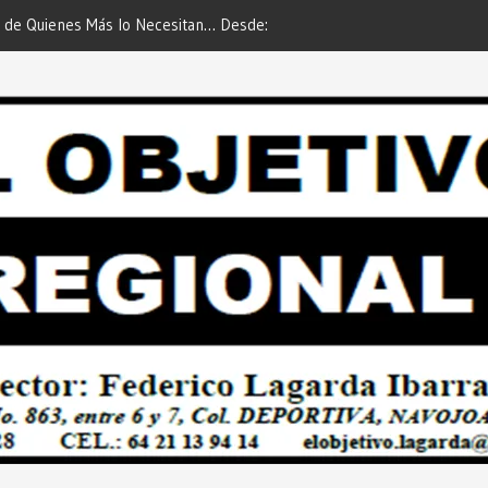
 de Quienes Más lo Necesitan… Desde:
Es María Rosario Esquer la
etivo Regional”.
AUTOMÓVIL DODGE ATTIT
PREDIAL 2026”… Desde: Red
Regional”.