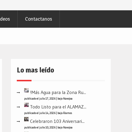
ideos
Contactanos
Lo mas leído
!Más Agua para la Zona Ru...
publicado el julio 17, 2026
|
bajo
Navojoa
Todo Listo para el ALAMAZ...
publicado el julio 14, 2026
|
bajo
Álamos
Celebraron 103 Aniversari...
publicado el julio 10, 2026
|
bajo
Navojoa