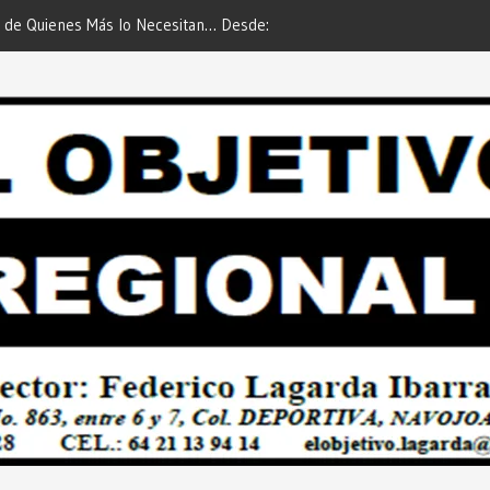
 de Quienes Más lo Necesitan… Desde:
Es María Rosario Esquer la
etivo Regional”.
AUTOMÓVIL DODGE ATTIT
PREDIAL 2026”… Desde: Red
Regional”.