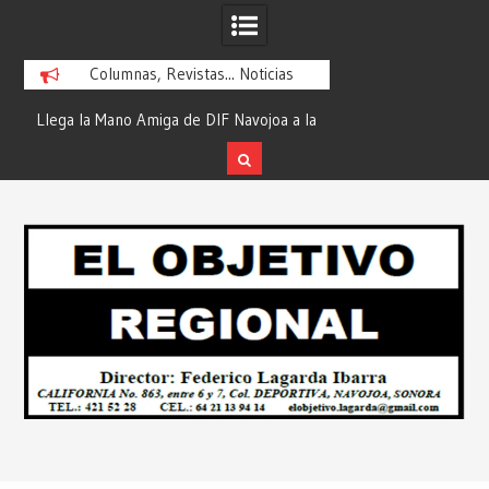
Columnas, Revistas... Noticias
ra
Llega la Mano Amiga de DIF Navojoa a la
¡En Etchojoa es Mom
y
Ampliación Beltrones con la Feria de
la Salud de Nuestra
Servicios… Desde: Redacción “El
Redacción “El Obj
Skip
l
Objetivo Regional”.
to
content