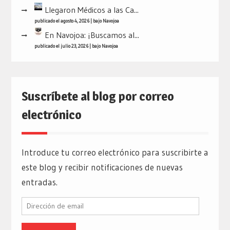
Llegaron Médicos a las Ca...
publicado el agosto 4, 2026
|
bajo
Navojoa
En Navojoa: ¡Buscamos al...
publicado el julio 23, 2026
|
bajo
Navojoa
Suscríbete al blog por correo
electrónico
Introduce tu correo electrónico para suscribirte a
este blog y recibir notificaciones de nuevas
entradas.
Dirección
de