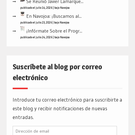
Se Reunió Javier Lamarque...
publicado el julio 14, 2026
|
bajo
Navojoa
En Navojoa: ¡Buscamos al...
publicado el julio 23, 2026
|
bajo
Navojoa
¡Infórmate Sobre el Progr...
publicado el julio 24, 2026
|
bajo
Navojoa
Suscríbete al blog por correo
electrónico
Introduce tu correo electrónico para suscribirte a
este blog y recibir notificaciones de nuevas
entradas.
Dirección