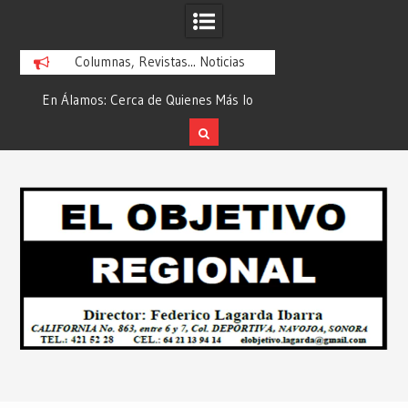
Columnas, Revistas... Noticias
En Álamos: Cerca de Quienes Más lo
Es María Rosario Es
ad
Necesitan… Desde: Redacción “El
Ganadora del A
Objetivo Regional”.
ATTITUDE de “GAN
Skip
2026”… Desde: Reda
to
Regio
content