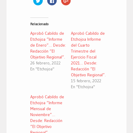
clic
clic
clic
para
para
para
compartir
compartir
compartir
en
en
en
Twitter
Facebook
Google+
(Se
(Se
(Se
Relacionado
abre
abre
abre
en
en
en
una
una
una
Aprobó Cabildo de
Aprobó Cabildo de
ventana
ventana
ventana
nueva)
nueva)
nueva)
Etchojoa “Informe
Etchojoa Informe
de Enero”… Desde:
del Cuarto
Redacción “El
Trimestre del
Objetivo Regional”.
Ejercicio Fiscal
26 febrero, 2022
2021… Desde:
En "Etchojoa"
Redacción “El
Objetivo Regional”.
15 febrero, 2022
En "Etchojoa"
Aprobó Cabildo de
Etchojoa “Informe
Mensual de
Noviembre”…
Desde: Redacción
“El Objetivo
Regional”.