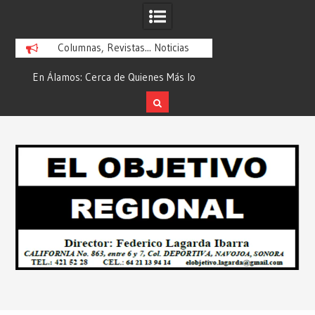
Columnas, Revistas... Noticias
En Álamos: Cerca de Quienes Más lo
Es María Rosario Es
ad
Necesitan… Desde: Redacción “El
Ganadora del A
Objetivo Regional”.
ATTITUDE de “GAN
Skip
2026”… Desde: Reda
to
Regio
content