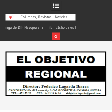
Columnas, Revistas... Noticias
la
¡En Etchojoa es Momento de Actuar por
“Compromiso Cumplid
la Salud de Nuestras Familias!… Desde:
de Huicochic”… Des
Redacción “El Objetivo Regional”.
Objetivo R
Skip
to
content