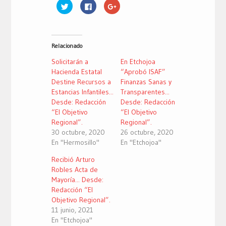
Haz
Haz
Haz
clic
clic
clic
para
para
para
compartir
compartir
compartir
en
en
en
Twitter
Facebook
Google+
(Se
(Se
(Se
Relacionado
abre
abre
abre
en
en
en
una
una
una
Solicitarán a
En Etchojoa
ventana
ventana
ventana
nueva)
nueva)
nueva)
Hacienda Estatal
“Aprobó ISAF”
Destine Recursos a
Finanzas Sanas y
Estancias Infantiles...
Transparentes...
Desde: Redacción
Desde: Redacción
“El Objetivo
“El Objetivo
Regional”.
Regional”.
30 octubre, 2020
26 octubre, 2020
En "Hermosillo"
En "Etchojoa"
Recibió Arturo
Robles Acta de
Mayoría... Desde:
Redacción “El
Objetivo Regional”.
11 junio, 2021
En "Etchojoa"