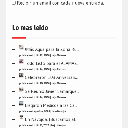
Recibir un email con cada nueva entrada.
Lo mas leído
!Más Agua para la Zona Ru...
publicado el julio 17, 2026
|
bajo
Navojoa
Todo Listo para el ALAMAZ...
publicado el julio 14, 2026
|
bajo
Álamos
Celebraron 103 Aniversari...
publicado el julio 10, 2026
|
bajo
Navojoa
Se Reunió Javier Lamarque...
publicado el julio 14, 2026
|
bajo
Navojoa
Llegaron Médicos a las Ca...
publicado el agosto 4, 2026
|
bajo
Navojoa
En Navojoa: ¡Buscamos al...
publicado el julio 23, 2026
|
bajo
Navojoa