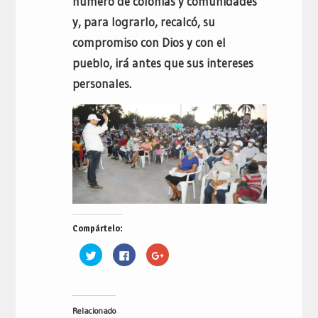
número de colonias y comunidades
y, para lograrlo, recalcó, su
compromiso con Dios y con el
pueblo, irá antes que sus intereses
personales.
Compártelo:
Haz
Haz
Haz
clic
clic
clic
para
para
para
compartir
compartir
compartir
en
en
en
Twitter
Facebook
Google+
(Se
(Se
(Se
Relacionado
abre
abre
abre