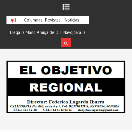
Columnas, Revistas... Noticias
ra
Llega la Mano Amiga de DIF Navojoa a la
¡En Etchojoa es Mom
y
Ampliación Beltrones con la Feria de
la Salud de Nuestra
Servicios… Desde: Redacción “El
Redacción “El Obj
Skip
l
Objetivo Regional”.
to
content