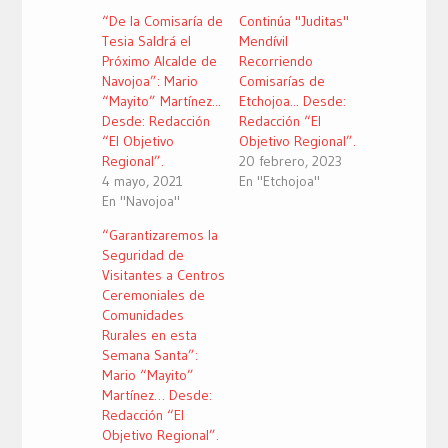
en
en
en
una
una
una
“De la Comisaría de
Continúa "Juditas"
ventana
ventana
ventana
nueva)
nueva)
nueva)
Tesia Saldrá el
Mendívil
Próximo Alcalde de
Recorriendo
Navojoa”: Mario
Comisarías de
“Mayito” Martínez...
Etchojoa... Desde:
Desde: Redacción
Redacción “El
“El Objetivo
Objetivo Regional”.
Regional”.
20 febrero, 2023
4 mayo, 2021
En "Etchojoa"
En "Navojoa"
“Garantizaremos la
Seguridad de
Visitantes a Centros
Ceremoniales de
Comunidades
Rurales en esta
Semana Santa”:
Mario “Mayito”
Martínez… Desde:
Redacción “El
Objetivo Regional”.