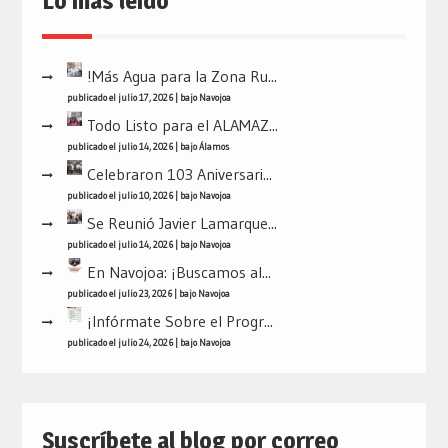
Lo mas leído
!Más Agua para la Zona Ru...
publicado el julio 17, 2026
|
bajo
Navojoa
Todo Listo para el ALAMAZ...
publicado el julio 14, 2026
|
bajo
Álamos
Celebraron 103 Aniversari...
publicado el julio 10, 2026
|
bajo
Navojoa
Se Reunió Javier Lamarque...
publicado el julio 14, 2026
|
bajo
Navojoa
En Navojoa: ¡Buscamos al...
publicado el julio 23, 2026
|
bajo
Navojoa
¡Infórmate Sobre el Progr...
publicado el julio 24, 2026
|
bajo
Navojoa
Suscríbete al blog por correo