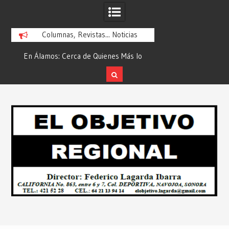
Columnas, Revistas... Noticias
En Álamos: Cerca de Quienes Más lo
Es María Rosario Es
ad
Necesitan… Desde: Redacción “El
Ganadora del A
Objetivo Regional”.
ATTITUDE de “GAN
Skip
2026”… Desde: Reda
to
Regio
content