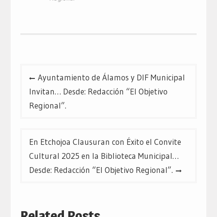
una
una
una
ventana
ventana
ventana
nueva)
nueva)
nueva)
Navegación
Ayuntamiento de Álamos y DIF Municipal
de
Invitan… Desde: Redacción “El Objetivo
entradas
Regional”.
En Etchojoa Clausuran con Éxito el Convite
Cultural 2025 en la Biblioteca Municipal…
Desde: Redacción “El Objetivo Regional”.
Related Posts