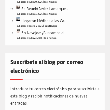
publicado el julio 10, 2026
|
bajo
Navojoa
Se Reunió Javier Lamarque...
publicado el julio 14, 2026
|
bajo
Navojoa
Llegaron Médicos a las Ca...
publicado el agosto 4, 2026
|
bajo
Navojoa
En Navojoa: ¡Buscamos al...
publicado el julio 23, 2026
|
bajo
Navojoa
Suscríbete al blog por correo
electrónico
Introduce tu correo electrónico para suscribirte a
este blog y recibir notificaciones de nuevas
entradas.