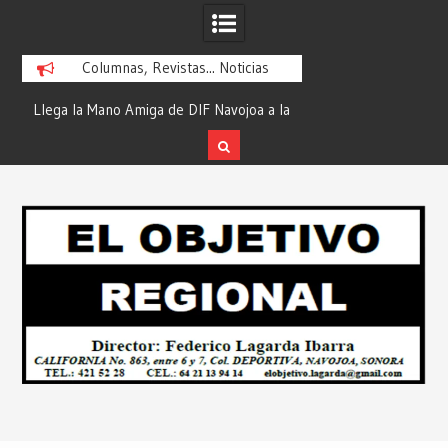
Columnas, Revistas... Noticias
ra
Llega la Mano Amiga de DIF Navojoa a la
¡En Etchojoa es Mom
y
Ampliación Beltrones con la Feria de
la Salud de Nuestra
Servicios… Desde: Redacción “El
Redacción “El Obj
Skip
l
Objetivo Regional”.
to
content