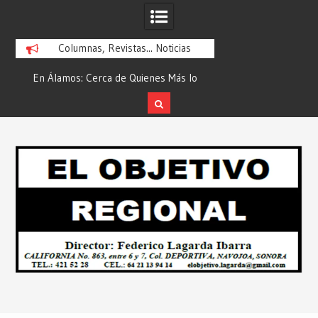
Columnas, Revistas... Noticias
En Álamos: Cerca de Quienes Más lo
Es María Rosario Es
ad
Necesitan… Desde: Redacción “El
Ganadora del A
Objetivo Regional”.
ATTITUDE de “GAN
Skip
2026”… Desde: Reda
to
Regio
content