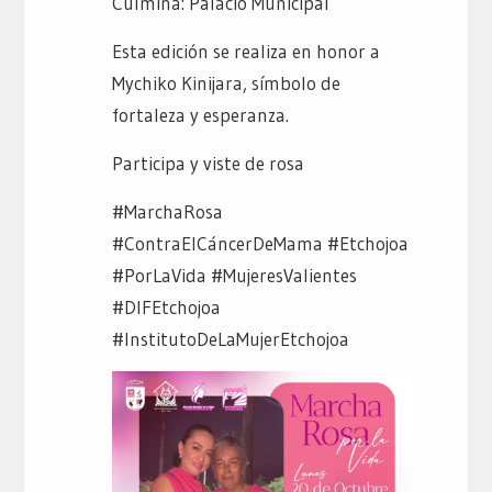
Culmina: Palacio Municipal
Esta edición se realiza en honor a
Mychiko Kinijara, símbolo de
fortaleza y esperanza.
Participa y viste de rosa
#MarchaRosa
#ContraElCáncerDeMama #Etchojoa
#PorLaVida #MujeresValientes
#DIFEtchojoa
#InstitutoDeLaMujerEtchojoa