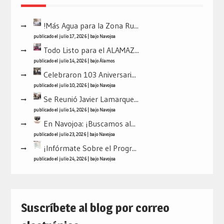
!Más Agua para la Zona Ru...
publicado el julio 17, 2026
|
bajo
Navojoa
Todo Listo para el ALAMAZ...
publicado el julio 14, 2026
|
bajo
Álamos
Celebraron 103 Aniversari...
publicado el julio 10, 2026
|
bajo
Navojoa
Se Reunió Javier Lamarque...
publicado el julio 14, 2026
|
bajo
Navojoa
En Navojoa: ¡Buscamos al...
publicado el julio 23, 2026
|
bajo
Navojoa
¡Infórmate Sobre el Progr...
publicado el julio 24, 2026
|
bajo
Navojoa
Suscríbete al blog por correo