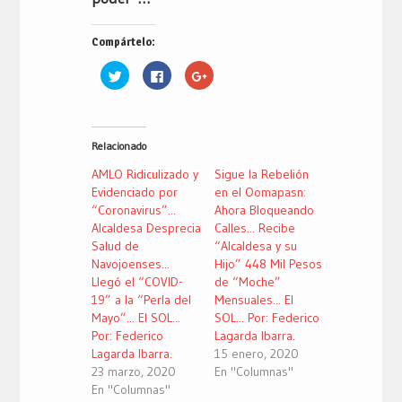
Compártelo:
Haz
Haz
Haz
clic
clic
clic
para
para
para
compartir
compartir
compartir
en
en
en
Twitter
Facebook
Google+
(Se
(Se
(Se
Relacionado
abre
abre
abre
en
en
en
una
una
una
AMLO Ridiculizado y
Sigue la Rebelión
ventana
ventana
ventana
nueva)
nueva)
nueva)
Evidenciado por
en el Oomapasn:
“Coronavirus”...
Ahora Bloqueando
Alcaldesa Desprecia
Calles... Recibe
Salud de
“Alcaldesa y su
Navojoenses...
Hijo” 448 Mil Pesos
Llegó el “COVID-
de “Moche”
19” a la “Perla del
Mensuales... El
Mayo”... El SOL...
SOL... Por: Federico
Por: Federico
Lagarda Ibarra.
Lagarda Ibarra.
15 enero, 2020
23 marzo, 2020
En "Columnas"
En "Columnas"