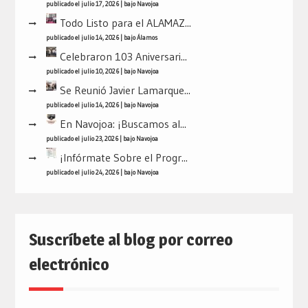
publicado el julio 17, 2026
|
bajo
Navojoa
Todo Listo para el ALAMAZ...
publicado el julio 14, 2026
|
bajo
Álamos
Celebraron 103 Aniversari...
publicado el julio 10, 2026
|
bajo
Navojoa
Se Reunió Javier Lamarque...
publicado el julio 14, 2026
|
bajo
Navojoa
En Navojoa: ¡Buscamos al...
publicado el julio 23, 2026
|
bajo
Navojoa
¡Infórmate Sobre el Progr...
publicado el julio 24, 2026
|
bajo
Navojoa
Suscríbete al blog por correo
electrónico