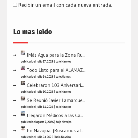
Recibir un email con cada nueva entrada.
Lo mas leído
!Más Agua para la Zona Ru...
publicado el julio 17, 2026
|
bajo
Navojoa
Todo Listo para el ALAMAZ...
publicado el julio 14, 2026
|
bajo
Álamos
Celebraron 103 Aniversari...
publicado el julio 10, 2026
|
bajo
Navojoa
Se Reunió Javier Lamarque...
publicado el julio 14, 2026
|
bajo
Navojoa
Llegaron Médicos a las Ca...
publicado el agosto 4, 2026
|
bajo
Navojoa
En Navojoa: ¡Buscamos al...
publicado el julio 23, 2026
|
bajo
Navojoa