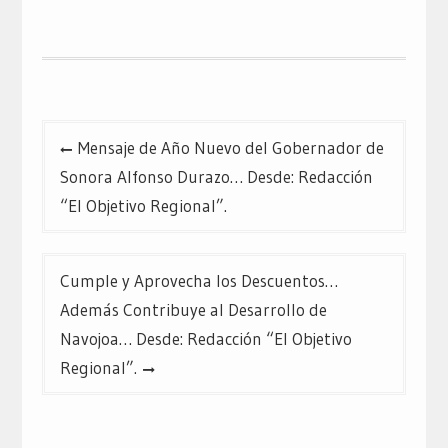
Twitter
Facebook
Google+
(Se
(Se
(Se
abre
abre
abre
en
en
en
una
una
una
ventana
ventana
ventana
nueva)
nueva)
nueva)
Navegación
Mensaje de Año Nuevo del Gobernador de
de
Sonora Alfonso Durazo… Desde: Redacción
entradas
“El Objetivo Regional”.
Cumple y Aprovecha los Descuentos…
Además Contribuye al Desarrollo de
Navojoa… Desde: Redacción “El Objetivo
Regional”.