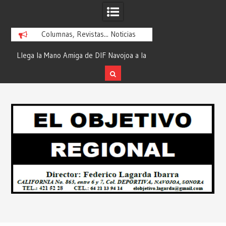
Columnas, Revistas... Noticias
ra
Llega la Mano Amiga de DIF Navojoa a la
¡En Etchojoa es Mom
y
Ampliación Beltrones con la Feria de
la Salud de Nuestra
Servicios… Desde: Redacción “El
Redacción “El Obj
Skip
l
Objetivo Regional”.
to
content