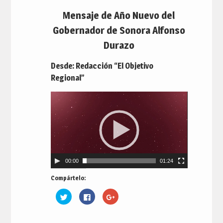
Mensaje de Año Nuevo del
Gobernador de Sonora Alfonso
Durazo
Desde: Redacción “El Objetivo
Regional”
Reproductor
de
vídeo
00:00
01:24
Compártelo:
Haz
Haz
Haz
clic
clic
clic
para
para
para
compartir
compartir
compartir
en
en
en