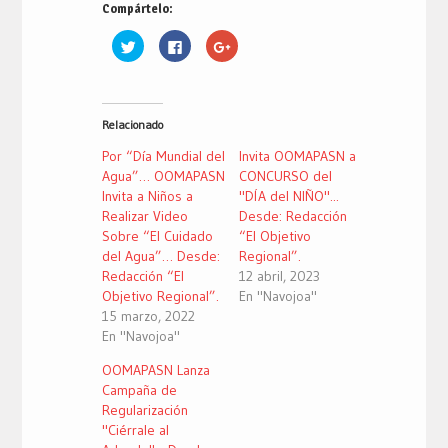
Compártelo:
Haz
Haz
Haz
clic
clic
clic
para
para
para
compartir
compartir
compartir
en
en
en
Twitter
Facebook
Google+
(Se
(Se
(Se
Relacionado
abre
abre
abre
en
en
en
una
una
una
Por “Día Mundial del
Invita OOMAPASN a
ventana
ventana
ventana
nueva)
nueva)
nueva)
Agua”… OOMAPASN
CONCURSO del
Invita a Niños a
"DÍA del NIÑO"...
Realizar Video
Desde: Redacción
Sobre “El Cuidado
“El Objetivo
del Agua”… Desde:
Regional”.
Redacción “El
12 abril, 2023
Objetivo Regional”.
En "Navojoa"
15 marzo, 2022
En "Navojoa"
OOMAPASN Lanza
Campaña de
Regularización
"Ciérrale al