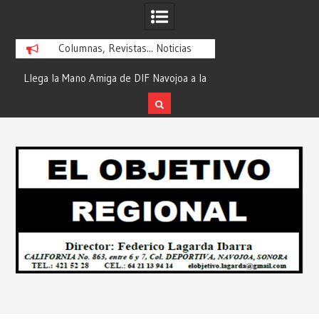
Columnas, Revistas... Noticias
ra
Llega la Mano Amiga de DIF Navojoa a la
¡En Etchojoa es Mom
y
Ampliación Beltrones con la Feria de
la Salud de Nuestra
Servicios… Desde: Redacción “El
Redacción “El Obj
Skip
l
Objetivo Regional”.
to
content