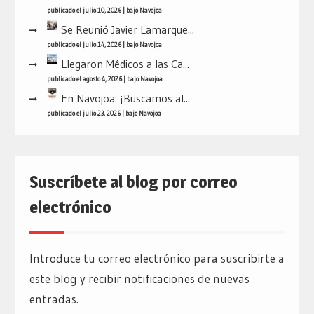
publicado el julio 10, 2026
|
bajo
Navojoa
Se Reunió Javier Lamarque...
publicado el julio 14, 2026
|
bajo
Navojoa
Llegaron Médicos a las Ca...
publicado el agosto 4, 2026
|
bajo
Navojoa
En Navojoa: ¡Buscamos al...
publicado el julio 23, 2026
|
bajo
Navojoa
Suscríbete al blog por correo
electrónico
Introduce tu correo electrónico para suscribirte a
este blog y recibir notificaciones de nuevas
entradas.