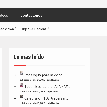
ideos
Contactanos
edacción “El Objetivo Regional”.
Lo mas leído
!Más Agua para la Zona Ru...
publicado el julio 17, 2026
|
bajo
Navojoa
Todo Listo para el ALAMAZ...
publicado el julio 14, 2026
|
bajo
Álamos
Celebraron 103 Aniversari...
publicado el julio 10, 2026
|
bajo
Navojoa