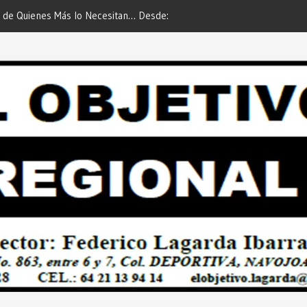
 de Quienes Más lo Necesitan… Desde:
Es María Rosario Esquer la
etivo Regional”.
AUTOMÓVIL DODGE ATTIT
PREDIAL 2026”… Desde: Red
Regional”.