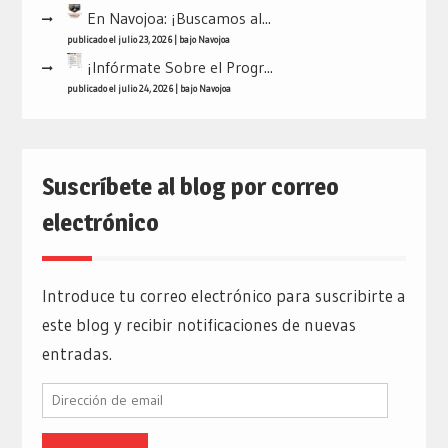
En Navojoa: ¡Buscamos al...
publicado el julio 23, 2026
|
bajo
Navojoa
¡Infórmate Sobre el Progr...
publicado el julio 24, 2026
|
bajo
Navojoa
Suscríbete al blog por correo
electrónico
Introduce tu correo electrónico para suscribirte a
este blog y recibir notificaciones de nuevas
entradas.
Dirección
de