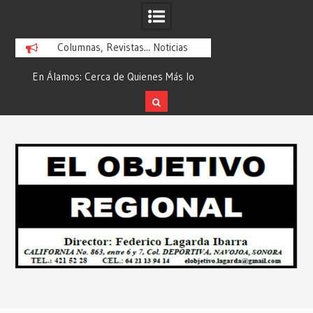
Columnas, Revistas... Noticias
En Álamos: Cerca de Quienes Más lo
Es María Rosario Es
ad
Necesitan… Desde: Redacción “El
Ganadora del A
Objetivo Regional”.
ATTITUDE de “GAN
Skip
2026”… Desde: Reda
to
Regio
content