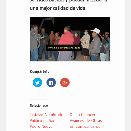
una mejor calidad de vida.
Compártelo:
Haz
Haz
Haz
clic
clic
clic
para
para
para
compartir
compartir
compartir
en
en
en
Twitter
Facebook
Google+
(Se
(Se
(Se
Relacionado
abre
abre
abre
en
en
en
una
una
una
Instalan Alumbrado
Dan a Conocer
ventana
ventana
ventana
nueva)
nueva)
nueva)
Público en San
Avances de Obras
Pedro Nuevo
en Comisarías de