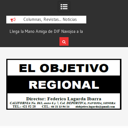
Columnas, Revistas... Noticias
ra
Llega la Mano Amiga de DIF Navojoa a la
¡En Etchojoa es Mom
y
Ampliación Beltrones con la Feria de
la Salud de Nuestra
Servicios… Desde: Redacción “El
Redacción “El Obj
Skip
l
Objetivo Regional”.
to
content