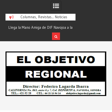
Columnas, Revistas... Noticias
ra
Llega la Mano Amiga de DIF Navojoa a la
¡En Etchojoa es Mom
y
Ampliación Beltrones con la Feria de
la Salud de Nuestra
Servicios… Desde: Redacción “El
Redacción “El Obj
Skip
l
Objetivo Regional”.
to
content