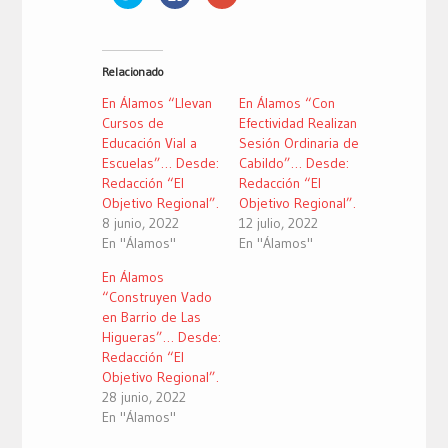
clic
clic
clic
para
para
para
compartir
compartir
compartir
en
en
en
Twitter
Facebook
Google+
(Se
(Se
(Se
Relacionado
abre
abre
abre
en
en
en
una
una
una
En Álamos “Llevan
En Álamos “Con
ventana
ventana
ventana
nueva)
nueva)
nueva)
Cursos de
Efectividad Realizan
Educación Vial a
Sesión Ordinaria de
Escuelas”… Desde:
Cabildo”… Desde:
Redacción “El
Redacción “El
Objetivo Regional”.
Objetivo Regional”.
8 junio, 2022
12 julio, 2022
En "Álamos"
En "Álamos"
En Álamos
“Construyen Vado
en Barrio de Las
Higueras”… Desde:
Redacción “El
Objetivo Regional”.
28 junio, 2022
En "Álamos"