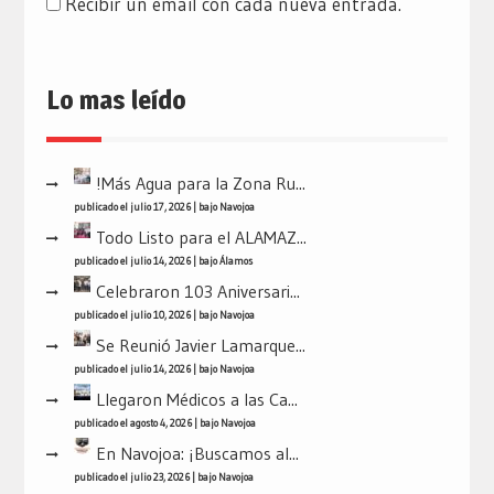
Recibir un email con cada nueva entrada.
Lo mas leído
!Más Agua para la Zona Ru...
publicado el julio 17, 2026
|
bajo
Navojoa
Todo Listo para el ALAMAZ...
publicado el julio 14, 2026
|
bajo
Álamos
Celebraron 103 Aniversari...
publicado el julio 10, 2026
|
bajo
Navojoa
Se Reunió Javier Lamarque...
publicado el julio 14, 2026
|
bajo
Navojoa
Llegaron Médicos a las Ca...
publicado el agosto 4, 2026
|
bajo
Navojoa
En Navojoa: ¡Buscamos al...
publicado el julio 23, 2026
|
bajo
Navojoa