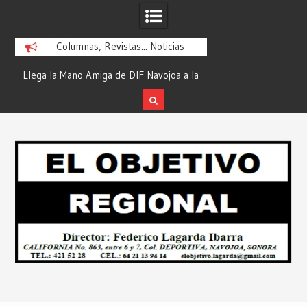
Columnas, Revistas... Noticias
ra
Llega la Mano Amiga de DIF Navojoa a la
¡En Etchojoa es Mom
y
Ampliación Beltrones con la Feria de
la Salud de Nuestra
Servicios… Desde: Redacción “El
Redacción “El Obj
Skip
l
Objetivo Regional”.
to
content