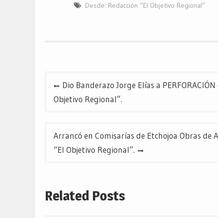
Twitter
Facebook
Google+
Desde: Redacción “El Objetivo Regional”
(Se
(Se
(Se
abre
abre
abre
en
en
en
una
una
una
ventana
ventana
ventana
nueva)
nueva)
nueva)
Navegación
Dio Banderazo Jorge Elías a PERFORACIÓN 
de
Objetivo Regional”.
entradas
Arrancó en Comisarías de Etchojoa Obras de 
“El Objetivo Regional”.
Related Posts