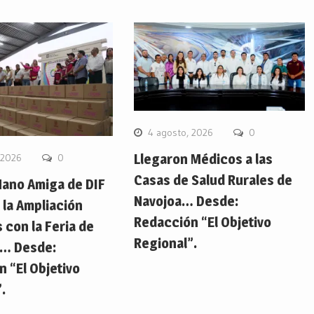
4 agosto, 2026
0
Llegaron Médicos a las
 2026
0
Casas de Salud Rurales de
Mano Amiga de DIF
Navojoa… Desde:
 la Ampliación
Redacción “El Objetivo
 con la Feria de
Regional”.
s… Desde:
 “El Objetivo
.