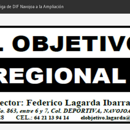
iga de DIF Navojoa a la Ampliación
¡En Etchojoa es Momento de
 Feria de Servicios… Desde: Redacción
Nuestras Familias!… Desde: 
onal”.
Regional”.