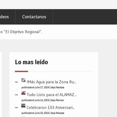
ideos
Contactanos
n “El Objetivo Regional”.
Lo mas leído
!Más Agua para la Zona Ru...
publicado el julio 17, 2026
|
bajo
Navojoa
Todo Listo para el ALAMAZ...
publicado el julio 14, 2026
|
bajo
Álamos
Celebraron 103 Aniversari...
publicado el julio 10, 2026
|
bajo
Navojoa