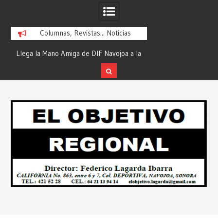
Columnas, Revistas... Noticias
ra
Llega la Mano Amiga de DIF Navojoa a la
¡En Etchojoa es Mom
y
Ampliación Beltrones con la Feria de
la Salud de Nuestra
Servicios… Desde: Redacción “El
Redacción “El Obj
Skip
l
Objetivo Regional”.
to
content