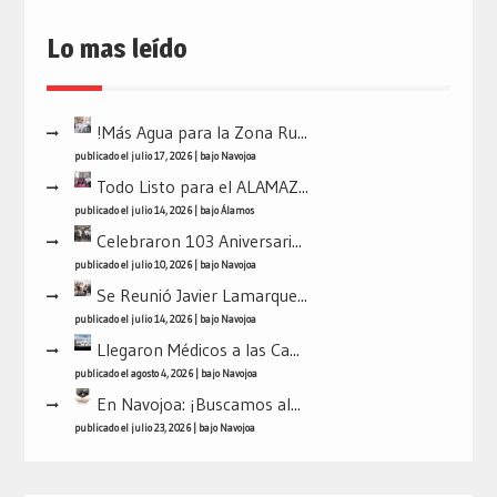
Lo mas leído
!Más Agua para la Zona Ru...
publicado el julio 17, 2026
|
bajo
Navojoa
Todo Listo para el ALAMAZ...
publicado el julio 14, 2026
|
bajo
Álamos
Celebraron 103 Aniversari...
publicado el julio 10, 2026
|
bajo
Navojoa
Se Reunió Javier Lamarque...
publicado el julio 14, 2026
|
bajo
Navojoa
Llegaron Médicos a las Ca...
publicado el agosto 4, 2026
|
bajo
Navojoa
En Navojoa: ¡Buscamos al...
publicado el julio 23, 2026
|
bajo
Navojoa