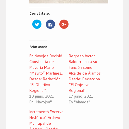
Compártelo:
Haz
Haz
Haz
clic
clic
clic
para
para
para
compartir
compartir
compartir
en
en
en
Twitter
Facebook
Google+
(Se
(Se
(Se
Relacionado
abre
abre
abre
en
en
en
una
una
una
En Navojoa Recibió
Regresó Víctor
ventana
ventana
ventana
nueva)
nueva)
nueva)
Constancia de
Balderrama a su
Mayoría Mario
Función como
“Mayito” Martínez...
Alcalde de Álamos...
Desde: Redacción
Desde: Redacción
“El Objetivo
“El Objetivo
Regional”.
Regional”.
10 junio, 2021
17 junio, 2021
En "Navojoa"
En "Álamos"
Incrementó "Acervo
Histórico" Archivo
Municipal de