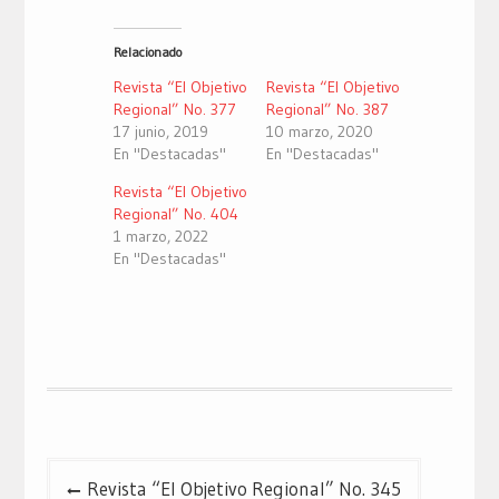
compartir
compartir
compartir
en
en
en
Twitter
Facebook
Google+
(Se
(Se
(Se
Relacionado
abre
abre
abre
en
en
en
una
una
una
Revista “El Objetivo
Revista “El Objetivo
ventana
ventana
ventana
nueva)
nueva)
nueva)
Regional” No. 377
Regional” No. 387
17 junio, 2019
10 marzo, 2020
En "Destacadas"
En "Destacadas"
Revista “El Objetivo
Regional” No. 404
1 marzo, 2022
En "Destacadas"
Navegación
Revista “El Objetivo Regional” No. 345