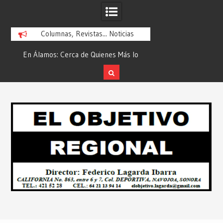
Columnas, Revistas... Noticias
En Álamos: Cerca de Quienes Más lo
Es María Rosario Es
ad
Necesitan… Desde: Redacción “El
Ganadora del A
Objetivo Regional”.
ATTITUDE de “GAN
Skip
2026”… Desde: Reda
to
Regio
content