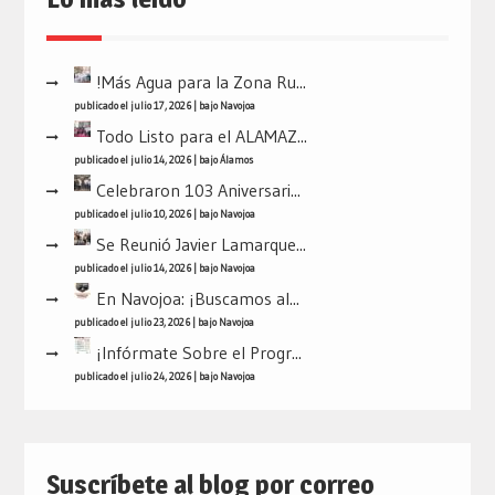
!Más Agua para la Zona Ru...
publicado el julio 17, 2026
|
bajo
Navojoa
Todo Listo para el ALAMAZ...
publicado el julio 14, 2026
|
bajo
Álamos
Celebraron 103 Aniversari...
publicado el julio 10, 2026
|
bajo
Navojoa
Se Reunió Javier Lamarque...
publicado el julio 14, 2026
|
bajo
Navojoa
En Navojoa: ¡Buscamos al...
publicado el julio 23, 2026
|
bajo
Navojoa
¡Infórmate Sobre el Progr...
publicado el julio 24, 2026
|
bajo
Navojoa
Suscríbete al blog por correo